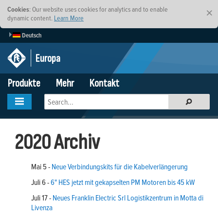
Cookies
: Our website uses cookies for analytics and to enable
×
dynamic content.
Learn More
Deutsch
Europa
Produkte
Mehr
Kontakt
2020 Archiv
Mai 5 -
Neue Verbindungskits für die Kabelverlängerung
Juli 6 -
6" HES jetzt mit gekapselten PM Motoren bis 45 kW
Juli 17 -
Neues Franklin Electric Srl Logistikzentrum in Motta di
Livenza