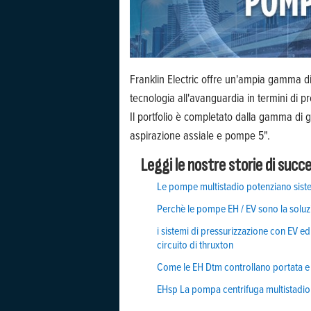
Franklin Electric offre un'ampia gamma di 
tecnologia all'avanguardia in termini di pr
Il portfolio è completato dalla gamma di 
aspirazione assiale e pompe 5".
Leggi le nostre storie di succ
Le pompe multistadio potenziano siste
Perchè le pompe EH / EV sono la soluzion
i sistemi di pressurizzazione con EV 
circuito di thruxton
Come le EH Dtm controllano portata e 
EHsp La pompa centrifuga multistadio