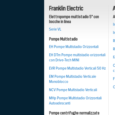
Franklin Electric
A
Elettropompe multistadio 5" con
A
bocche in linea
I
Serie VL
I
Pompe Multistadio
R
EH Pompe Multistadio Orizzontali
R
EH DTm Pompe multistadio orizzontali
F
con Drive-Tech MINI
C
EVR Pompe Multistadio Verticali 50 Hz
c
EM Pompe Multistadio Verticale
F
Monoblocco
C
NCV Pompe Multistadio Verticali
MHp Pompe Multistadio Orizzontali
Autoadescanti
Pompe centrifughe normalizzate