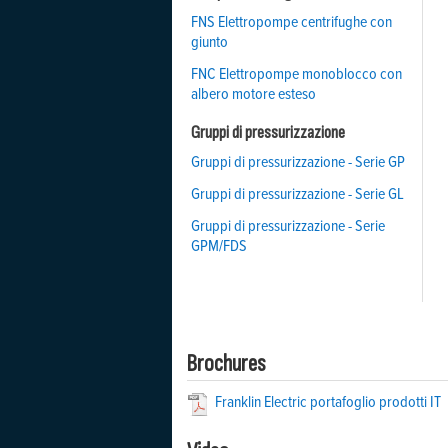
FNS Elettropompe centrifughe con
giunto
FNC Elettropompe monoblocco con
albero motore esteso
Gruppi di pressurizzazione
Gruppi di pressurizzazione - Serie GP
Gruppi di pressurizzazione - Serie GL
Gruppi di pressurizzazione - Serie
GPM/FDS
Brochures
Franklin Electric portafoglio prodotti IT