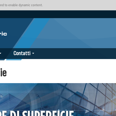
 and to enable dynamic content.
Contatti
ie