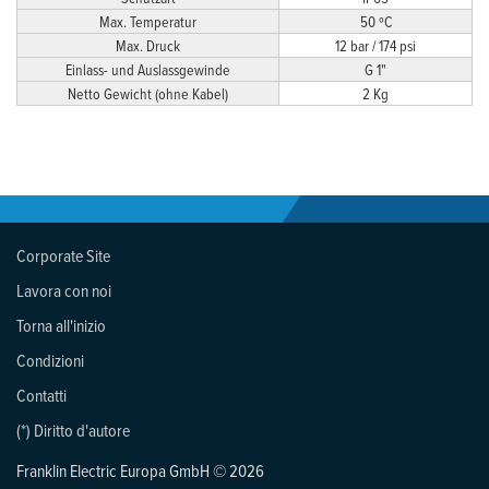
Max. Temperatur
50 ºC
Max. Druck
12 bar / 174 psi
Einlass- und Auslassgewinde
G 1"
Netto Gewicht (ohne Kabel)
2 Kg
Corporate Site
Lavora con noi
Torna all'inizio
Condizioni
Contatti
(*) Diritto d'autore
Franklin Electric Europa GmbH © 2026