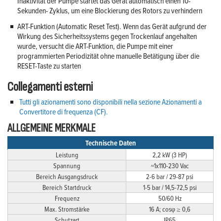
Inaktivität der Pumpe startet das Gerät automatisch einen 10-
Sekunden- Zyklus, um eine Blockierung des Rotors zu verhindern
ART-Funktion (Automatic Reset Test). Wenn das Gerät aufgrund der
Wirkung des Sicherheitssystems gegen Trockenlauf angehalten
wurde, versucht die ART-Funktion, die Pumpe mit einer
programmierten Periodizität ohne manuelle Betätigung über die
RESET-Taste zu starten
Collegamenti esterni
Tutti gli azionamenti sono disponibili nella sezione Azionamenti a
Convertitore di frequenza (CF).
ALLGEMEINE MERKMALE
Technische Daten
Leistung
2,2 kW (3 HP)
Spannung
~1x110-230 Vac
Bereich Ausgangsdruck
2-6 bar / 29-87 psi
Bereich Startdruck
1-5 bar / 14,5-72,5 psi
Frequenz
50/60 Hz
Max. Stromstärke
16 A; cosφ ≥ 0,6
Schutzart
IP65