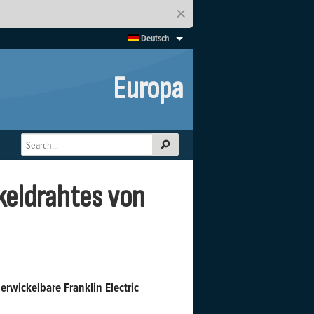
×
Deutsch
Europa
keldrahtes von
rwickelbare Franklin Electric