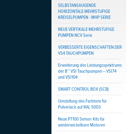
SELBSTANSAUGENDE
HORIZONTALE MEHRSTUFIGE
KREISELPUMPEN - MHP SERIE
NEUE VERTIKALE MEHRSTUFIGE
PUMPEN NCV Serie
VERBESSERTE EIGENSCHAFTEN DER
VS4 TAUCHPUMPEN
Erweiterung des Leistungsspektrums
der 8’’ VSI Tauchpumpen – VSI74
und VSI104
SMART CONTROL BOX (SCB)
Umstellung des Farbtons für
Pulverlack auf RAL 5003
Neue PT100 Sensor Kits für
wiederwickelbare Motoren