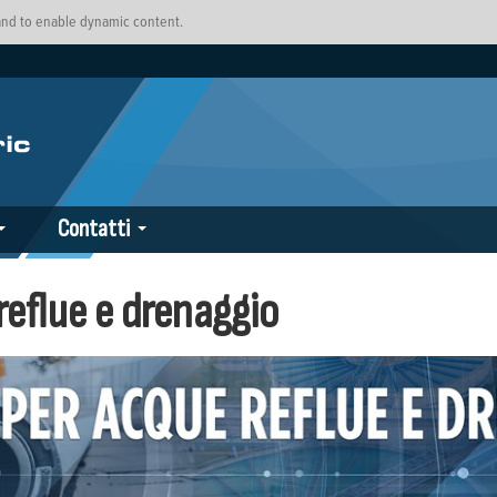
 and to enable dynamic content.
Contatti
eflue e drenaggio