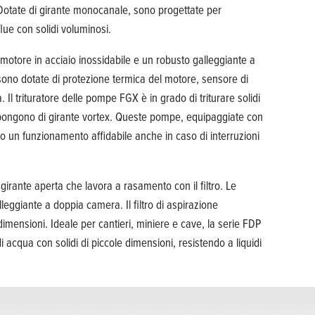
. Dotate di girante monocanale, sono progettate per
ue con solidi voluminosi.
tore in acciaio inossidabile e un robusto galleggiante a
no dotate di protezione termica del motore, sensore di
Il trituratore delle pompe FGX è in grado di triturare solidi
spongono di girante vortex. Queste pompe, equipaggiate con
 un funzionamento affidabile anche in caso di interruzioni
rante aperta che lavora a rasamento con il filtro. Le
ggiante a doppia camera. Il filtro di aspirazione
 dimensioni. Ideale per cantieri, miniere e cave, la serie FDP
i acqua con solidi di piccole dimensioni, resistendo a liquidi