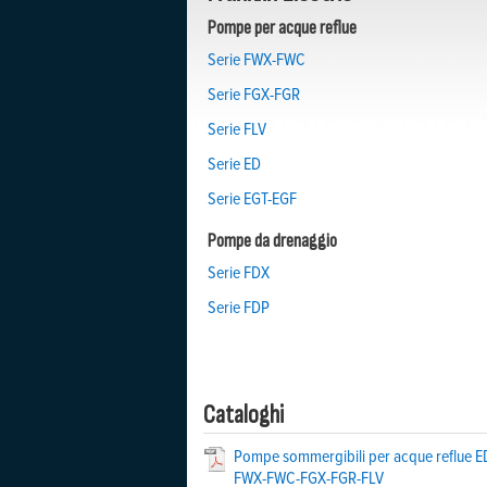
Pompe per acque reflue
Serie FWX-FWC
Serie FGX-FGR
Serie FLV
Serie ED
Serie EGT-EGF
Pompe da drenaggio
Serie FDX
Serie FDP
Cataloghi
Pompe sommergibili per acque reflue E
FWX-FWC-FGX-FGR-FLV