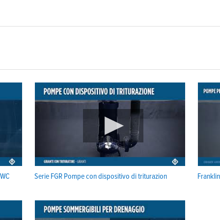
-FWC
Serie FGR Pompe con dispositivo di triturazion
Frankli