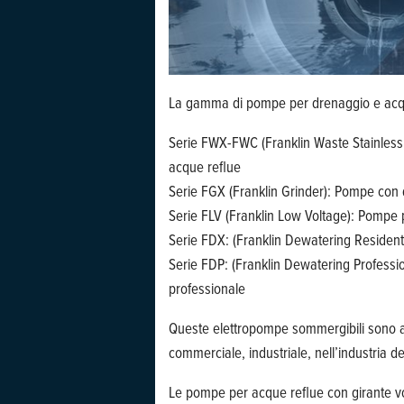
La gamma di pompe per drenaggio e acque 
Serie FWX-FWC (Franklin Waste Stainless
acque reflue
Serie FGX (Franklin Grinder): Pompe con di
Serie FLV (Franklin Low Voltage): Pompe 
Serie FDX: (Franklin Dewatering Resident
Serie FDP: (Franklin Dewatering Profess
professionale
Queste elettropompe sommergibili sono ad
commerciale, industriale, nell’industria de
Le pompe per acque reflue con girante vo