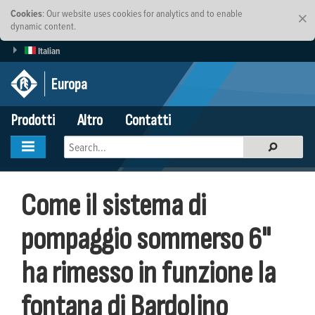
Cookies
: Our website uses cookies for analytics and to enable
×
dynamic content.
Italian
Europa
Prodotti
Altro
Contatti
Come il sistema di
pompaggio sommerso 6"
ha rimesso in funzione la
fontana di Bardolino