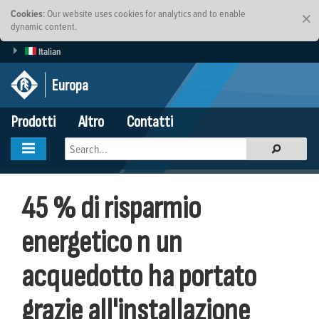
Cookies
: Our website uses cookies for analytics and to enable
×
dynamic content.
Italian
Europa
Prodotti
Altro
Contatti
45 % di risparmio
energetico n un
acquedotto ha portato
grazie all'installazione