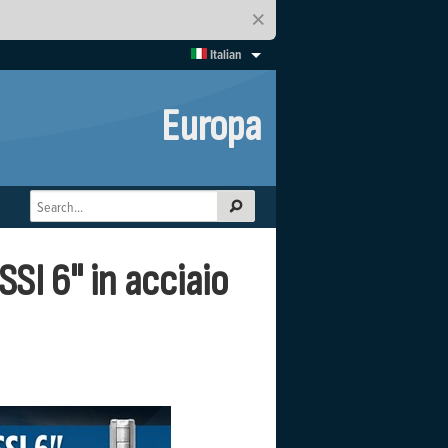
×
Italian
Europa
I 6" in acciaio