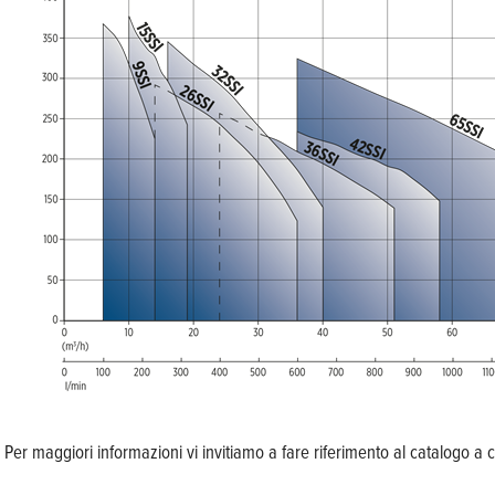
Per maggiori informazioni vi invitiamo a fare riferimento al catalogo a c