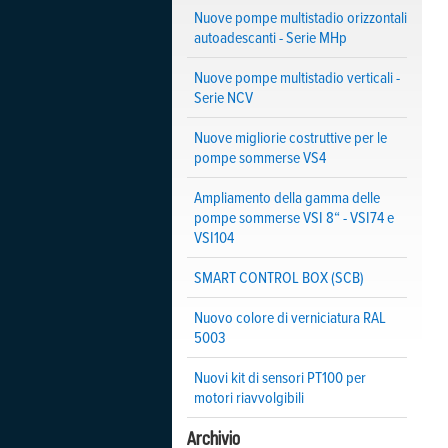
Nuove pompe multistadio orizzontali
autoadescanti - Serie MHp
Nuove pompe multistadio verticali -
Serie NCV
Nuove migliorie costruttive per le
pompe sommerse VS4
Ampliamento della gamma delle
pompe sommerse VSI 8“ - VSI74 e
VSI104
SMART CONTROL BOX (SCB)
Nuovo colore di verniciatura RAL
5003
Nuovi kit di sensori PT100 per
motori riavvolgibili
Archivio