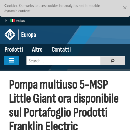
Cookies
: Our website uses cookies for analytics and to enable
×
dynamic content.
Italian
Europa
Prodotti
Altro
Contatti
Pompa multiuso 5-MSP
Little Giant ora disponibile
sul Portafoglio Prodotti
Franklin Electric