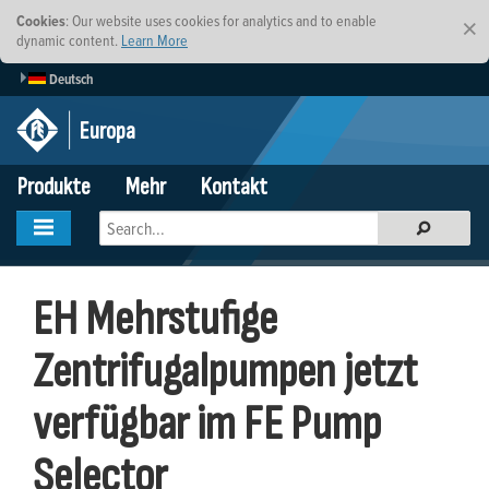
Cookies
: Our website uses cookies for analytics and to enable
×
dynamic content.
Learn More
Deutsch
Europa
Produkte
Mehr
Kontakt
EH Mehrstufige
Zentrifugalpumpen jetzt
verfügbar im FE Pump
Selector