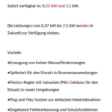
Sofort verfügbar in: 0
,55 kW und 1,1
kW.
Die Leistung
en
von 0,37 kW bis 7,5 kW w
erden
in
Zukunft zur Verfügung stehen.
Vorteile
•Erzeugung von hohen Wasserfördermengen
•Optimiert für den Einsatz in Brunnenanwendungen
•FHoto
n-
Regler mit robustem IP6
6-G
ehäus
e f
ür den
Einsatz in rauen Umgebungen
•Plug
-a
nd
-P
lay
-S
ystem zur einfachen Inbetriebnahme
•Eingebaute Fehlererkennung und Schutzfunktionen